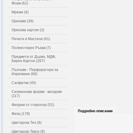
Фоам (61)
Мрежи (4)
Оригами (36)
Оризова хартия (3)
Печати и Мастила (61)
Полиестерен Ръкав (7)
Предмети от Дърво, МДФ,
Бирен Картон (267)
Пънчове - Перфоратори за
Изрязване (66)
Салфетки (45)
Силиконови форми - молдове
(117)
Фигурки от стиропор (52)
Подробно описание
Филц (178)
Цветарска Тел (8)
Цветарско Тиксо (6)