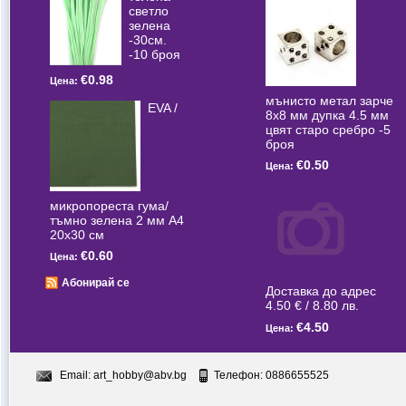
светлo
зелена
-30см.
-10 броя
€0.98
Цена:
мънисто метал зарче
EVA /
8x8 мм дупка 4.5 мм
цвят старо сребро -5
броя
€0.50
Цена:
микропореста гума/
тъмно зелена 2 мм А4
20x30 см
€0.60
Цена:
Абонирай се
Доставка до адрес
4.50 € / 8.80 лв.
€4.50
Цена:
Email:
art_hobby@abv.bg
Телефон: 0886655525