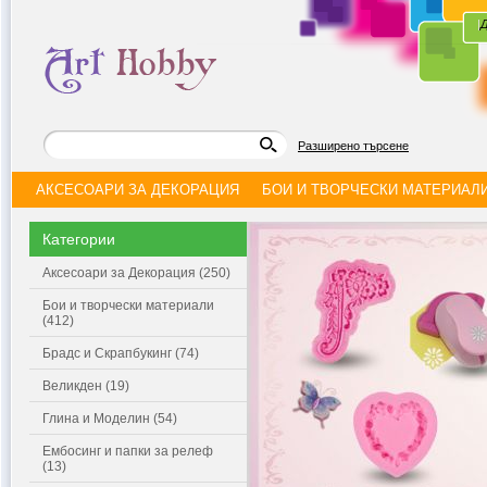
|
Д
Разширено търсене
АКСЕСОАРИ ЗА ДЕКОРАЦИЯ
БОИ И ТВОРЧЕСКИ МАТЕРИАЛ
Категории
Аксесоари за Декорация (250)
Бои и творчески материали
(412)
Брадс и Скрапбукинг (74)
Великден (19)
Глина и Моделин (54)
Ембосинг и папки за релеф
(13)