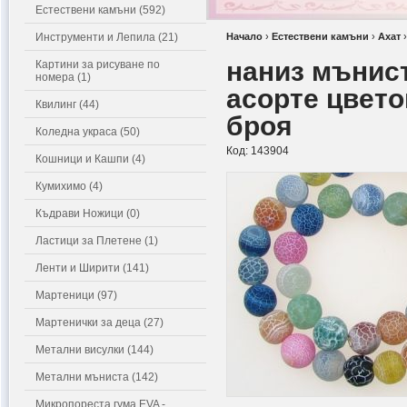
Естествени камъни (592)
Инструменти и Лепила (21)
Начало
›
Естествени камъни
›
Ахат
наниз мънис
Картини за рисуване по
номера (1)
асорте цвето
Квилинг (44)
броя
Коледна украса (50)
Код:
143904
Кошници и Кашпи (4)
Кумихимо (4)
Къдрави Ножици (0)
Ластици за Плетене (1)
Ленти и Ширити (141)
Мартеници (97)
Мартенички за деца (27)
Метални висулки (144)
Метални мъниста (142)
Микропореста гума EVA -