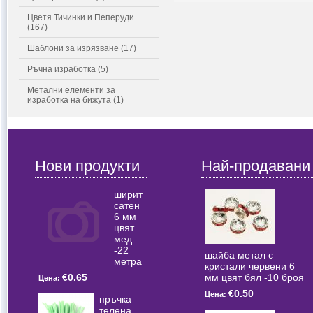
Цветя Тичинки и Пеперуди
(167)
Шаблони за изрязване (17)
Ръчна изработка (5)
Метални елементи за
изработка на бижута (1)
Нови продукти
Най-продавани
ширит
сатен
6 мм
цвят
мед
-22
шайба метал с
метра
кристали червени 6
мм цвят бял -10 броя
€0.65
Цена:
€0.50
Цена:
пръчка
телена