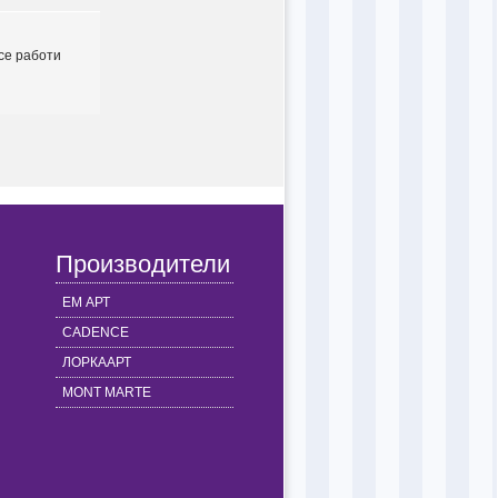
 се работи
Производители
ЕМ АРТ
CADENCE
ЛОРКААРТ
MONT MARTE