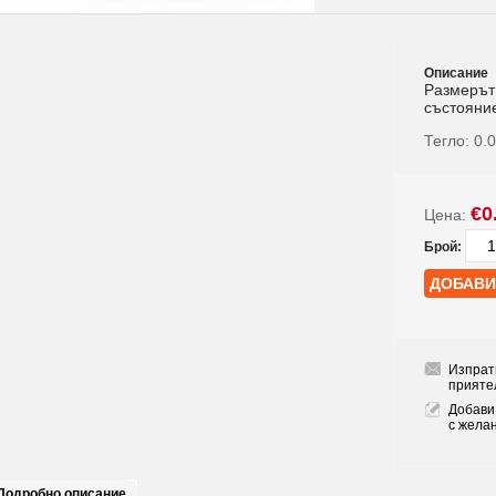
Описание
Размерът
състояние
Тегло:
0.
€0
Цена:
Брой:
Изпрат
прияте
Добави
с жела
Подробно описание