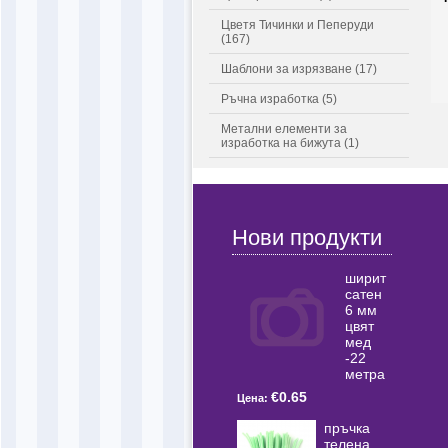
Цветя Тичинки и Пеперуди
(167)
Шаблони за изрязване (17)
Ръчна изработка (5)
Метални елементи за
изработка на бижута (1)
Нови продукти
ширит
сатен
6 мм
цвят
мед
-22
метра
€0.65
Цена:
пръчка
телена