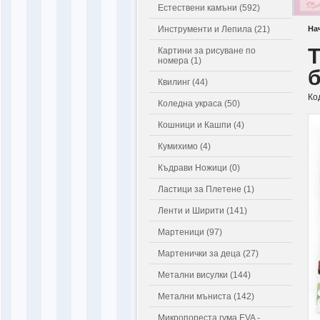
Естествени камъни (592)
Инструменти и Лепила (21)
На
Т
Картини за рисуване по
номера (1)
Квилинг (44)
Ко
Коледна украса (50)
Кошници и Кашпи (4)
Кумихимо (4)
Къдрави Ножици (0)
Ластици за Плетене (1)
Ленти и Ширити (141)
Мартеници (97)
Мартенички за деца (27)
Метални висулки (144)
Метални мъниста (142)
Микропореста гума EVA -