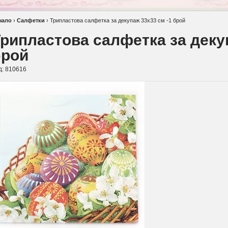
чало
›
Салфетки
›
Трипластова салфетка за декупаж 33х33 см -1 брой
рипластова салфетка за деку
брой
д:
810616