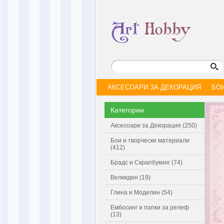
АКСЕСОАРИ ЗА ДЕКОРАЦИЯ
БО
Категории
Аксесоари за Декорация (250)
Бои и творчески материали
(412)
Брадс и Скрапбукинг (74)
Великден (19)
Глина и Моделин (54)
Ембосинг и папки за релеф
(13)