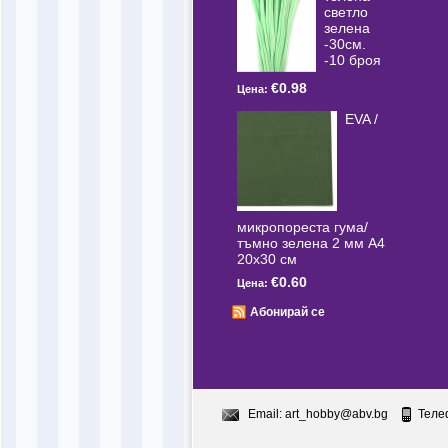
светлo
зелена
-30см.
-10 броя
€0.98
Цена:
EVA /
микропореста гума/
тъмно зелена 2 мм А4
20x30 см
€0.60
Цена:
Абонирай се
Email:
art_hobby@abv.bg
Теле