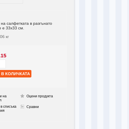
 на салфетката в разгънато
 е 33х33 см.
006
кг
.15
и на
Оцени продукта
л
 в списъка
Сравни
ния