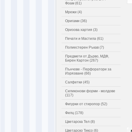
Фоам (61)
Мрежи (4)
Оригами (36)
Оризова хартия (3)
Печати и Мастила (61)
Полиестерен Ръкав (7)
Предмети от Дърво, МДФ,
Бирен Картон (267)
Пънчове - Перфоратори за
Изрязване (66)
Салфетки (45)
Силиконови форми - молдове
(117)
Фигурки от стиропор (52)
Филц (178)
Цветарска Тел (8)
Цветарско Тиксо (6)