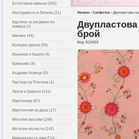
Естествени камъни (592)
Инструменти и Лепила (21)
Начало
›
Салфетки
›
Двупластова сал
Двупластова 
Картини за рисуване по
номера (1)
брой
Квилинг (44)
Код:
810402
Коледна украса (50)
Кошници и Кашпи (4)
Кумихимо (4)
Къдрави Ножици (0)
Ластици за Плетене (1)
Ленти и Ширити (141)
Мартеници (97)
Мартенички за деца (27)
Метални висулки (144)
Метални мъниста (142)
Микропореста гума EVA -