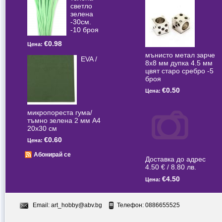
светлo
зелена
-30см.
-10 броя
€0.98
Цена:
мънисто метал зарче
EVA /
8x8 мм дупка 4.5 мм
цвят старо сребро -5
броя
€0.50
Цена:
микропореста гума/
тъмно зелена 2 мм А4
20x30 см
€0.60
Цена:
Абонирай се
Доставка до адрес
4.50 € / 8.80 лв.
€4.50
Цена:
Email:
art_hobby@abv.bg
Телефон: 0886655525