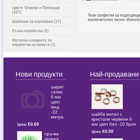
Цветя Тичинки и Пеперуди
(167)
Тези салфетки са подходящи 
изключително лесно. Използ
Шаблони за изрязване (17)
Ръчна изработка (5)
Метални елементи за
изработка на бижута (1)
Нови продукти
Най-продавани
ширит
сатен
6 мм
цвят
мед
-22
шайба метал с
метра
кристали червени 6
мм цвят бял -10 броя
€0.65
Цена:
€0.50
Цена:
пръчка
телена