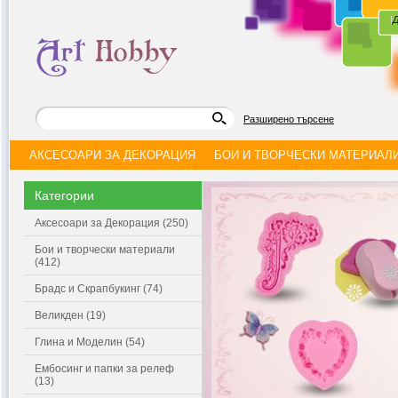
|
Д
Разширено търсене
АКСЕСОАРИ ЗА ДЕКОРАЦИЯ
БОИ И ТВОРЧЕСКИ МАТЕРИАЛ
Категории
Аксесоари за Декорация (250)
Бои и творчески материали
(412)
Брадс и Скрапбукинг (74)
Великден (19)
Глина и Моделин (54)
Ембосинг и папки за релеф
(13)